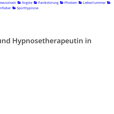
ewusstsein
Ängste
Panikstörung
Phobien
Liebeskummer
fieber
Sporthypnose
dungen
Über uns
Als Hypnotiseur eintragen
 und Hypnosetherapeutin in