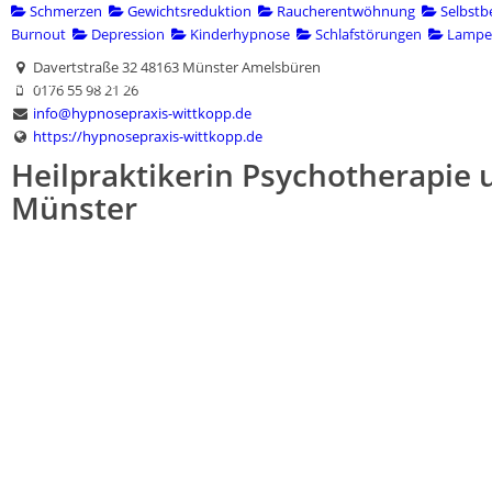
Schmerzen
Gewichtsreduktion
Raucherentwöhnung
Selbstb
Burnout
Depression
Kinderhypnose
Schlafstörungen
Lampen
Davertstraße 32 48163 Münster Amelsbüren
rzeichnis
Übersicht
Anwendungsgebiete
Ratgeber
Ausbil
0176 55 98 21 26
info@hypnosepraxis-wittkopp.de
https://hypnosepraxis-wittkopp.de
Heilpraktikerin Psychotherapie
Münster