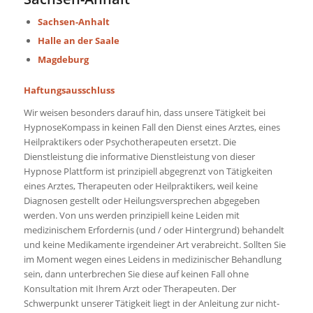
Wetzlar
Sachsen-Anhalt
Halle an der Saale
Hypnose-Behandlung Alexander-
Rene Schröder
Magdeburg
Ängste
Mentaltraining
Haftungsausschluss
Selbstbewusstsein
Stress
Schlafstörungen
Sexualstörungen
Wir weisen besonders darauf hin, dass unsere Tätigkeit bei
Gewichtsreduktion
Raucherentwöhnung
HypnoseKompass in keinen Fall den Dienst eines Arztes, eines
Heilpraktikers oder Psychotherapeuten ersetzt. Die
Marlene-Dietrich-Straße 5, 89231 Neu-Ulm
Dienstleistung die informative Dienstleistung von dieser
0731 / 49251103
Hypnose Plattform ist prinzipiell abgegrenzt von Tätigkeiten
kontakt@alexander-rene-schroeder.de
eines Arztes, Therapeuten oder Heilpraktikers, weil keine
https://www.alexander-rene-
Diagnosen gestellt oder Heilungsversprechen abgegeben
schroeder.de/
werden. Von uns werden prinzipiell keine Leiden mit
Hypnose-Behandlung und geistiges Heilen in
medizinischem Erfordernis (und / oder Hintergrund) behandelt
Neu-Ulm
und keine Medikamente irgendeiner Art verabreicht. Sollten Sie
im Moment wegen eines Leidens in medizinischer Behandlung
sein, dann unterbrechen Sie diese auf keinen Fall ohne
Dr. Achim Görtz
Konsultation mit Ihrem Arzt oder Therapeuten. Der
Ängste
Stress
Schmerzen
Schwerpunkt unserer Tätigkeit liegt in der Anleitung zur nicht-