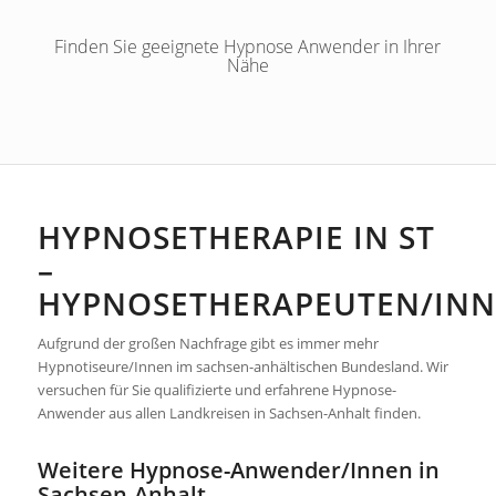
Dudweilerstraße 37 66111 Saarbrücken
Finden Sie geeignete Hypnose Anwender in Ihrer
0177 - 3143183
Nähe
0171 - 36 78 332
info@hypnose-reiki-saar.de
https://www.hypnose-reiki-saar.de/
Reiki und Hypnose mit Niritya Speicher-
Wilhelm und Thomas Wilhelm in Saarbrücken
HYPNOSETHERAPIE IN ST
Privatpraxis Heiko Wagner
–
Ängste
Burnout
Depression
HYPNOSETHERAPEUTEN/IN
Raucherentwöhnung
Gewichtsreduktion
Prüfungsangst
Selbstbewusstsein
Schlafstörungen
Phobien
Aufgrund der großen Nachfrage gibt es immer mehr
Hypnotiseure/Innen im sachsen-anhältischen Bundesland. Wir
Sudetenstr. 28 35581 Wetzlar
versuchen für Sie qualifizierte und erfahrene Hypnose-
06441 44 84 860
Anwender aus allen Landkreisen in Sachsen-Anhalt finden.
kontakt@heikowagner.com
https://www.heikowagner.com/
Weitere Hypnose-Anwender/Innen in
Beratung, Coaching & Hypnosetherapie in
Sachsen-Anhalt