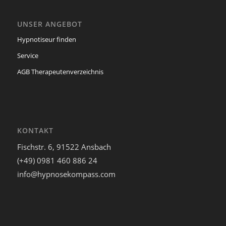
UNSER ANGEBOT
Manuela Wiedenroth
Hypnotiseur finden
Am Dregeberg 1, 38539 Müden/Aller
0151 744 546 14
Service
praxiszumbewusstensein@gmail.com
AGB Therapeutenverzeichnis
https://www.praxis-zum-bewussten-
sein.de/
Zum bewussten Sein: Hypnosepraxis in
Müden
KONTAKT
Dipl.-Päd. Jutta Maschke-Martin
Fischstr. 6, 91522 Ansbach
Schlafstörungen
Prüfungsangst
(+49) 0981 460 886 24
Panikstörung
Lampenfieber
info@hypnosekompass.com
Flugangst
Phobien
Migräne
Raucherentwöhnung
Depression
Burnout
Ängste
Essstörungen
Schmerzen
Bahnhofstr. 12 28195 Bremen