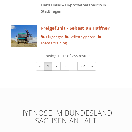
Heidi Haller – Hypnosetherapeutin in
Stadthagen
Freigefühlt - Sebastian Haffner
Flugangst
Selbsthypnose
Mentaltraining
Deutschland
Showing 1 - 12 of 255 results
0163 9272347
info@freigefuehlt.de
«
1
2
3
...
22
»
https://freigefuehlt.de/
Hypnosepraxis FREIgefühlt – Sebastian
Haffner – Online- & Selbsthypnose
Praxis Saar
HYPNOSE IM BUNDESLAND
Ängste
Stress
Panikstörung
Schlafstörungen
Liebeskummer
SACHSEN ANHALT
Höhenangst
Klaustrophobie
Mentaltraining