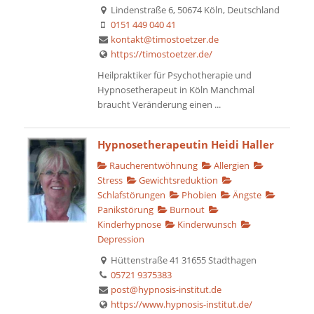
Lindenstraße 6, 50674 Köln, Deutschland
0151 449 040 41
kontakt@timostoetzer.de
https://timostoetzer.de/
Heilpraktiker für Psychotherapie und
Hypnosetherapeut in Köln Manchmal
braucht Veränderung einen ...
Hypnosetherapeutin Heidi Haller
Raucherentwöhnung
Allergien
Stress
Gewichtsreduktion
Schlafstörungen
Phobien
Ängste
Panikstörung
Burnout
Kinderhypnose
Kinderwunsch
Depression
Hüttenstraße 41 31655 Stadthagen
05721 9375383
post@hypnosis-institut.de
https://www.hypnosis-institut.de/