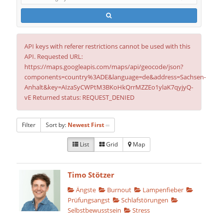
API keys with referer restrictions cannot be used with this
API. Requested URL:
https://maps.googleapis.com/maps/api/geocode/json?
components=country%3ADE&language=de&address=Sachsen-
Anhalt&key=AIzaSyCWPtM3BKoHkQrrMZZEo1ylaK7qyjyQ-
vE Returned status: REQUEST_DENIED
Filter
Sort by:
Newest First
List
Grid
Map
Timo Stötzer
Ängste
Burnout
Lampenfieber
Prüfungsangst
Schlafstörungen
Selbstbewusstsein
Stress