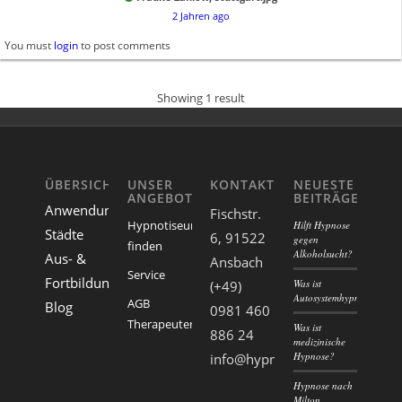
2 Jahren ago
You must
login
to post comments
Showing 1 result
ÜBERSICHT
UNSER
KONTAKT
NEUESTE
ANGEBOT
BEITRÄGE
Anwendungsgebiete
Fischstr.
Hypnotiseur
Hilft Hypnose
Städte
6, 91522
gegen
finden
Alkoholsucht?
Aus- &
Ansbach
Service
Fortbildungen
Was ist
(+49)
Autosystemhypnose?
AGB
Blog
0981 460
Therapeutenverzeichnis
Was ist
886 24
medizinische
Hypnose?
info@hypnosekompass.com
Hypnose nach
Milton