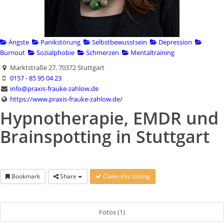
Ängste
Panikstörung
Selbstbewusstsein
Depression
Burnout
Sozialphobie
Schmerzen
Mentaltraining
Marktstraße 27, 70372 Stuttgart
0157 - 85 95 04 23
info@praxis-frauke-zahlow.de
https://www.praxis-frauke-zahlow.de/
Hypnotherapie, EMDR und
Brainspotting in Stuttgart
Bookmark
Share
Claim this Listing
Fotos (1)