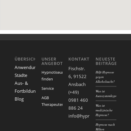
ÜBERSICHT
UNSER
KONTAKT
NEUESTE
ANGEBOT
BEITRÄGE
Anwendungsgebiete
Fischstr.
Hypnotiseur
Hilft Hypnose
Städte
6, 91522
gegen
finden
Alkoholsucht?
Aus- &
Ansbach
Service
Fortbildungen
Was ist
(+49)
Autosystemhypnose?
AGB
Blog
0981 460
Therapeutenverzeichnis
Was ist
886 24
medizinische
Hypnose?
info@hypnosekompass.com
Hypnose nach
Milton