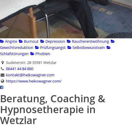
Ängste
Burnout
Depression
Raucherentwöhnung
Gewichtsreduktion
Prüfungsangst
Selbstbewusstsein
Schlafstörungen
Phobien
Sudetenstr. 28 35581 Wetzlar
06441 44 84 860
kontakt@heikowagner.com
https://www.heikowagner.com/
Beratung, Coaching &
Hypnosetherapie in
Wetzlar