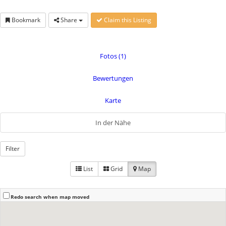
Bookmark
Share
Claim this Listing
Fotos (1)
Bewertungen
Karte
In der Nähe
Filter
List
Grid
Map
Redo search when map moved